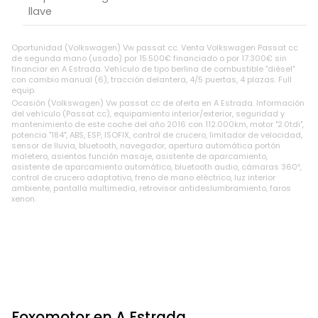
llave
Oportunidad (Volkswagen) Vw passat cc. Venta Volkswagen Passat cc
de segunda mano (usado) por 15.500€ financiado o por 17.300€ sin
financiar en A Estrada. Vehículo de tipo berlina de combustible "diésel"
con cambio manual (6), tracción delantera, 4/5 puertas, 4 plazas. Full
equip.
Ocasión (Volkswagen) Vw passat cc de oferta en A Estrada. Información
del vehículo (Passat cc), equipamiento interior/exterior, seguridad y
mantenimiento de este coche del año 2016 con 112.000km, motor "2.0tdi",
potencia "184", ABS, ESP, ISOFIX, control de crucero, limitador de velocidad,
sensor de lluvia, bluetooth, navegador, apertura automática portón
maletero, asientos función masaje, asistente de aparcamiento,
asistente de aparcamiento automático, bluetooth audio, cámaras 360º,
control de crucero adaptativo, freno de mano eléctrico, luz interior
ambiente, pantalla multimedia, retrovisor antideslumbramiento, faros
xenon.
Foxomotor en A Estrada