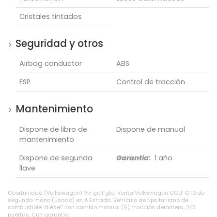
Cristales tintados
Seguridad y otros
Airbag conductor
ABS
ESP
Control de tracción
Mantenimiento
Dispone de libro de
Dispone de manual
mantenimiento
Dispone de segunda
Garantia:
1 año
llave
Oportunidad (Volkswagen) Vw golf gtd. Venta Volkswagen GOLF GTD de
segunda mano (usado) en A Estrada. Vehículo de tipo turismo de
combustible "diésel" con cambio manual (6), tracción delantera, 2/3
puertas. Con garantía.