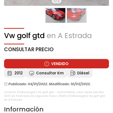
1
/
2
Vw golf gtd
en A Estrada
CONSULTAR PRECIO
VENDIDO
2012
Consultar Km
Diésel
Publicado: 04/01/2022.
Modificado: 10/03/2022.
Ocasión (Volkswagen) Vw golf gtd - coche Diésel, color verde del año
2012 en A Estrada de segunda mano. Oferta (Volkswagen) Vw golf gtd
en A Estrada.
Información