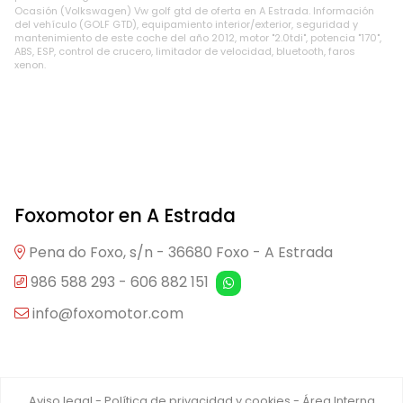
Ocasión (Volkswagen) Vw golf gtd de oferta en A Estrada. Información
del vehículo (GOLF GTD), equipamiento interior/exterior, seguridad y
mantenimiento de este coche del año 2012, motor "2.0tdi", potencia "170",
ABS, ESP, control de crucero, limitador de velocidad, bluetooth, faros
xenon.
Foxomotor en A Estrada
Pena do Foxo, s/n - 36680 Foxo - A Estrada
986 588 293
-
606 882 151
info@foxomotor.com
Aviso legal
-
Política de privacidad y cookies
-
Área Interna