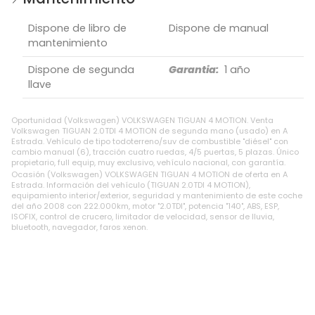
Dispone de libro de
Dispone de manual
mantenimiento
Dispone de segunda
Garantia:
1 año
llave
Oportunidad (Volkswagen) VOLKSWAGEN TIGUAN 4 MOTION. Venta
Volkswagen TIGUAN 2.0TDI 4 MOTION de segunda mano (usado) en A
Estrada. Vehículo de tipo todoterreno/suv de combustible "diésel" con
cambio manual (6), tracción cuatro ruedas, 4/5 puertas, 5 plazas. Único
propietario, full equip, muy exclusivo, vehículo nacional, con garantía.
Ocasión (Volkswagen) VOLKSWAGEN TIGUAN 4 MOTION de oferta en A
Estrada. Información del vehículo (TIGUAN 2.0TDI 4 MOTION),
equipamiento interior/exterior, seguridad y mantenimiento de este coche
del año 2008 con 222.000km, motor "2.0TDI", potencia "140", ABS, ESP,
ISOFIX, control de crucero, limitador de velocidad, sensor de lluvia,
bluetooth, navegador, faros xenon.