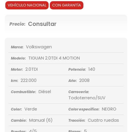
VEHÍCULO NACIONAL
CON GARANTÍA
Consultar
Precio:
Volkswagen
Marca:
TIGUAN 2.0TDI 4 MOTION
Modelo:
2.0TDI
140
Motor:
Potencia:
222.000
2008
km:
Año:
Diésel
Combustible:
Carroceria:
Todoterreno/SUV
Verde
NEGRO
Color:
Color específico:
Manual
(6)
Cuatro ruedas
Cambio:
Tracción:
4/5
5
Puertas:
Plazas: