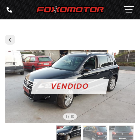
1
/
10