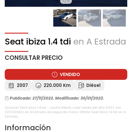
1
/
5
Seat ibiza 1.4 tdi
en A Estrada
CONSULTAR PRECIO
VENDIDO
2007
220.000 Km
Diésel
Publicado: 27/11/2022.
Modificado: 30/01/2023.
Ocasión Seat ibiza 1.4 tdi - coche Diésel, color verde del año 2007 con
220.000km en A Estrada de segunda mano. Oferta Seat ibiza 1.4 tdi en A
Estrada.
Información