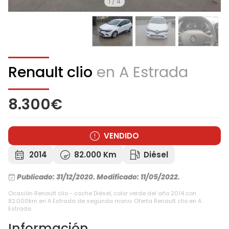
1
/
4
Renault clio
en A Estrada
8.300€
VENDIDO
2014
82.000 Km
Diésel
Publicado: 31/12/2020.
Modificado: 11/05/2022.
Ocasión Renault clio - coche Diésel, color verde del año 2014 con
82.000km en A Estrada de segunda mano. Oferta Renault clio en A
Estrada.
Información