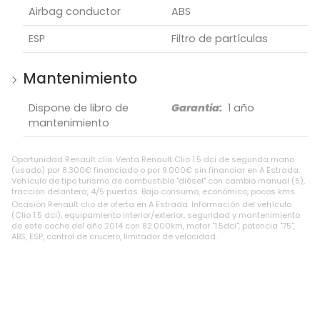
Airbag conductor
ABS
ESP
Filtro de partículas
Mantenimiento
Dispone de libro de
Garantia:
1 año
mantenimiento
Oportunidad Renault clio. Venta Renault Clio 1.5 dci de segunda mano
(usado) por 8.300€ financiado o por 9.000€ sin financiar en A Estrada.
Vehículo de tipo turismo de combustible "diésel" con cambio manual (5),
tracción delantera, 4/5 puertas. Bajo consumo, económico, pocos kms.
Ocasión Renault clio de oferta en A Estrada. Información del vehículo
(Clio 1.5 dci), equipamiento interior/exterior, seguridad y mantenimiento
de este coche del año 2014 con 82.000km, motor "1.5dci", potencia "75",
ABS, ESP, control de crucero, limitador de velocidad.