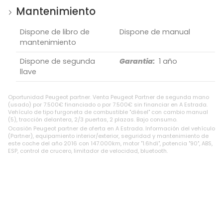
Mantenimiento
Dispone de libro de
Dispone de manual
mantenimiento
Dispone de segunda
Garantia:
1 año
llave
Oportunidad Peugeot partner. Venta Peugeot Partner de segunda mano
(usado) por 7.500€ financiado o por 7.500€ sin financiar en A Estrada.
Vehículo de tipo furgoneta de combustible "diésel" con cambio manual
(5), tracción delantera, 2/3 puertas, 2 plazas. Bajo consumo.
Ocasión Peugeot partner de oferta en A Estrada. Información del vehículo
(Partner), equipamiento interior/exterior, seguridad y mantenimiento de
este coche del año 2016 con 147.000km, motor "1.6hdi", potencia "90", ABS,
ESP, control de crucero, limitador de velocidad, bluetooth.