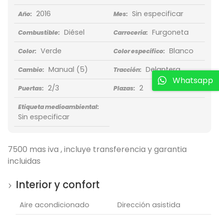
2016
Sin especificar
Año:
Mes:
Diésel
Furgoneta
Combustible:
Carroceria:
Verde
Blanco
Color:
Color específico:
Manual
(5)
Delantera
Cambio:
Tracción:
Whatsapp
2/3
2
Puertas:
Plazas:
Etiqueta medioambiental:
Sin especificar
7500 mas iva , incluye transferencia y garantia
incluidas
Interior y confort
Aire acondicionado
Dirección asistida