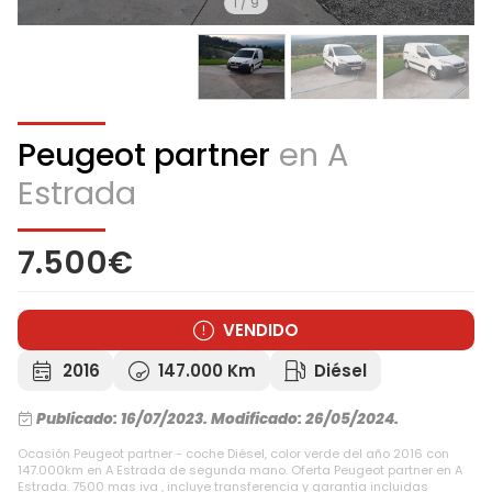
1
/
9
Peugeot partner
en A
Estrada
7.500€
VENDIDO
2016
147.000 Km
Diésel
Publicado: 16/07/2023.
Modificado: 26/05/2024.
Ocasión Peugeot partner - coche Diésel, color verde del año 2016 con
147.000km en A Estrada de segunda mano. Oferta Peugeot partner en A
Estrada. 7500 mas iva , incluye transferencia y garantia incluidas