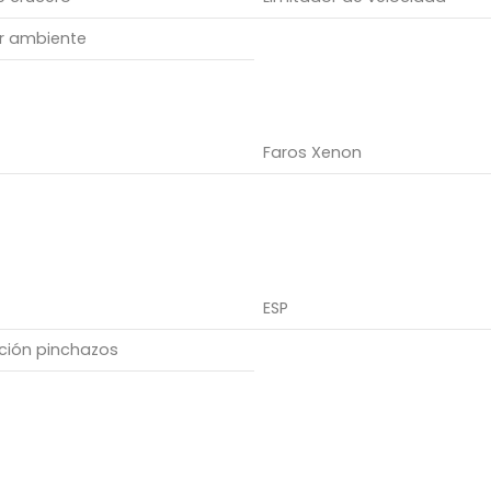
or ambiente
a
Faros Xenon
ESP
ación pinchazos