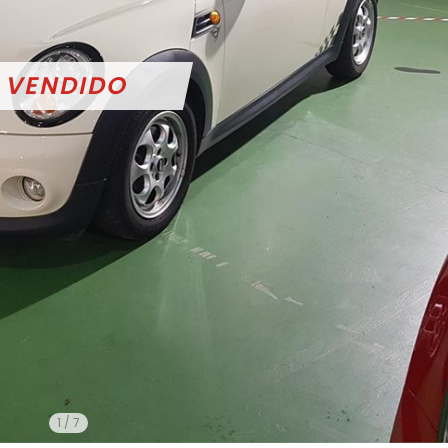
1
/
7