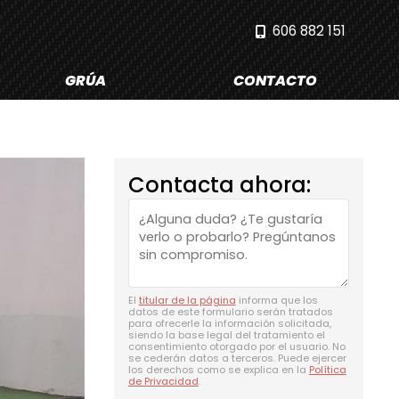
606 882 151
GRÚA
CONTACTO
Contacta ahora:
El
titular de la página
informa que los
datos de este formulario serán tratados
para ofrecerle la información solicitada,
siendo la base legal del tratamiento el
consentimiento otorgado por el usuario. No
se cederán datos a terceros. Puede ejercer
los derechos como se explica en la
Política
de Privacidad
.