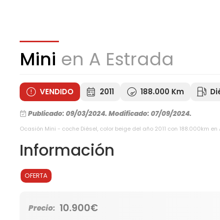
Mini
en A Estrada
VENDIDO
2011
188.000 Km
Di
Publicado: 09/03/2024.
Modificado: 07/09/2024.
Ocasión Mini - coche Diésel, color beige del año 2011 con 188.000km en
Información
OFERTA
10.900€
Precio: