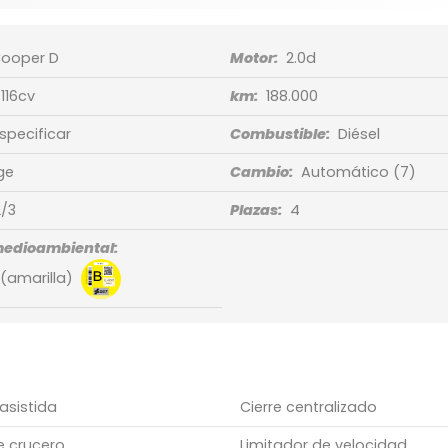
ooper D
Motor:
2.0d
116cv
km:
188.000
especificar
Combustible:
Diésel
ge
Cambio:
Automático
(7)
2/3
Plazas:
4
medioambiental:
 (amarilla)
asistida
Cierre centralizado
e crucero
Limitador de velocidad