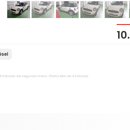
10
ésel
 A Estrada de segunda mano. Oferta Mini en A Estrada.