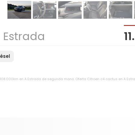
 Estrada
1
iésel
n 108.000km en A Estrada de segunda mano. Oferta Citroen c4 cactus en A Estr