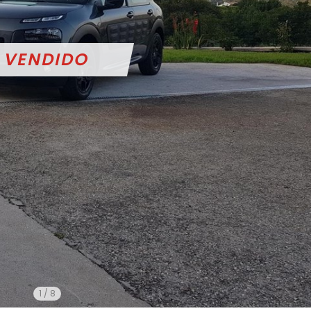
1
/
8