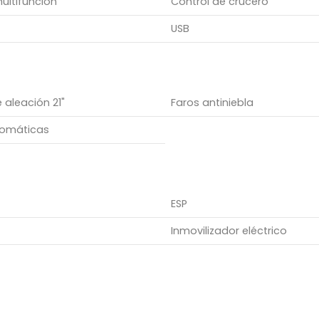
ultifunción
Control de crucero
USB
 aleación 21"
Faros antiniebla
tomáticas
ESP
Inmovilizador eléctrico