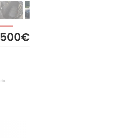
1.500€
ada.