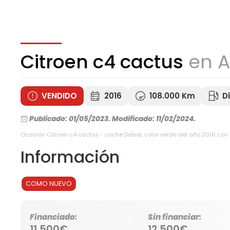
Citroen c4 cactus
en A
VENDIDO
2016
108.000 Km
D
Publicado: 01/05/2023.
Modificado: 11/02/2024.
Ocasión Citroen c4 cactus - coche Diésel, color verde del año 2016 co
Información
COMO NUEVO
Financiado:
Sin financiar:
11.500€
12.500€