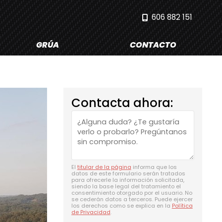
606 882 151
GRÚA
CONTACTO
Contacta ahora:
El
titular de la página
informa que los
datos de este formulario serán tratados
para ofrecerle la información solicitada,
siendo la base legal del tratamiento el
consentimiento otorgado por el usuario. No
se cederán datos a terceros. Puede ejercer
los derechos como se explica en la
Política
de Privacidad
.