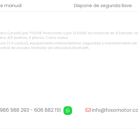
de manual
Dispone de segunda llave
o (usado) por 11.500€ financiado o por 12.500€ sin financiar en A Estrada. Ve
era, 4/5 puertas, 5 plazas. Como nuevo.
culo (C4 cactus), equipamiento interior/exterior, seguridad y mantenimiento de
control de crucero, limitador de velocidad, bluetooth.
986 588 293
-
606 882 151
info@foxomotor.c