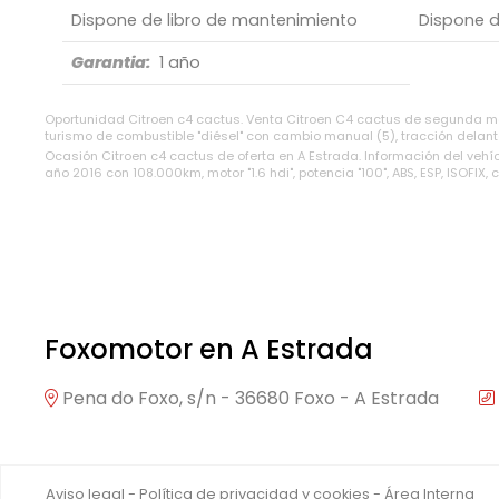
Dispone de libro de mantenimiento
Dispone 
Garantia:
1 año
Oportunidad Citroen c4 cactus. Venta Citroen C4 cactus de segunda man
turismo de combustible "diésel" con cambio manual (5), tracción delant
Ocasión Citroen c4 cactus de oferta en A Estrada. Información del vehí
año 2016 con 108.000km, motor "1.6 hdi", potencia "100", ABS, ESP, ISOFIX, 
Foxomotor en A Estrada
Pena do Foxo, s/n - 36680 Foxo - A Estrada
Aviso legal
-
Política de privacidad y cookies
-
Área Interna