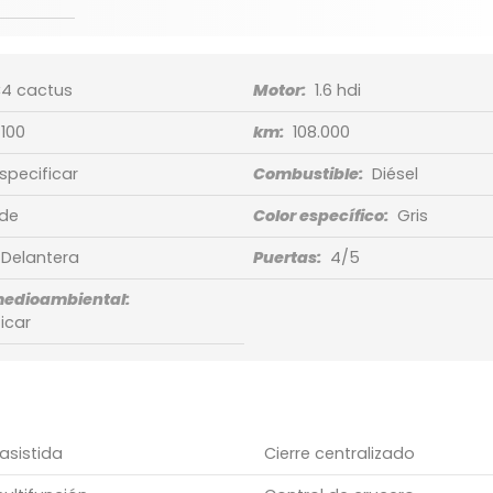
4 cactus
Motor:
1.6 hdi
100
km:
108.000
especificar
Combustible:
Diésel
de
Color específico:
Gris
Delantera
Puertas:
4/5
medioambiental:
icar
asistida
Cierre centralizado