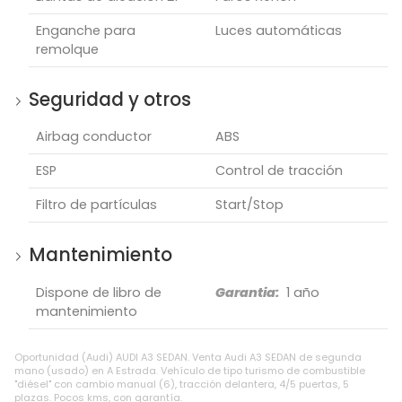
Enganche para
Luces automáticas
remolque
Seguridad y otros
Airbag conductor
ABS
ESP
Control de tracción
Filtro de partículas
Start/Stop
Mantenimiento
Dispone de libro de
Garantia:
1 año
mantenimiento
Oportunidad (Audi) AUDI A3 SEDAN. Venta Audi A3 SEDAN de segunda
mano (usado) en A Estrada. Vehículo de tipo turismo de combustible
"diésel" con cambio manual (6), tracción delantera, 4/5 puertas, 5
plazas. Pocos kms, con garantía.