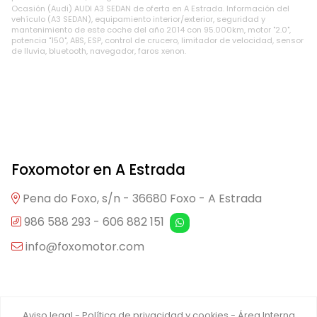
Ocasión (Audi) AUDI A3 SEDAN de oferta en A Estrada. Información del
vehículo (A3 SEDAN), equipamiento interior/exterior, seguridad y
mantenimiento de este coche del año 2014 con 95.000km, motor "2.0",
potencia "150", ABS, ESP, control de crucero, limitador de velocidad, sensor
de lluvia, bluetooth, navegador, faros xenon.
Foxomotor en A Estrada
Pena do Foxo, s/n - 36680 Foxo - A Estrada
986 588 293
-
606 882 151
info@foxomotor.com
Aviso legal
-
Política de privacidad y cookies
-
Área Interna