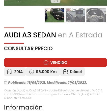
1
/
5
AUDI A3 SEDAN
en A Estrada
CONSULTAR PRECIO
VENDIDO
2014
95.000 Km
Diésel
Publicado: 19/09/2021.
Modificado: 11/03/2023.
Ocasión (Audi) AUDI A3 SEDAN - coche Diésel, color verde del año 2014
con 95.000km en A Estrada de segunda mano. Oferta (Audi) AUDI A3
SEDAN en A Estrada.
Información